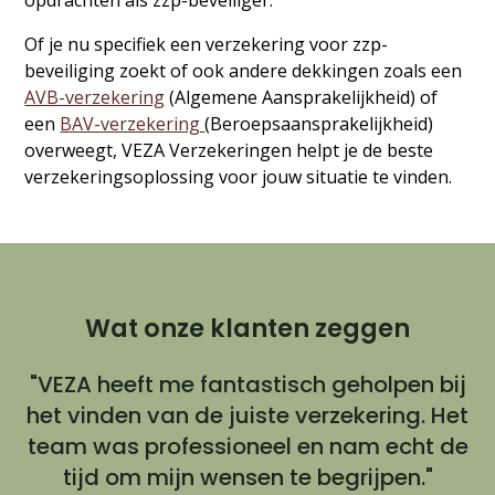
opdrachten als zzp-beveiliger.
Of je nu specifiek een verzekering voor zzp-
beveiliging zoekt of ook andere dekkingen zoals een
AVB-verzekering
(Algemene Aansprakelijkheid) of
een
BAV-verzekering
(Beroepsaansprakelijkheid)
overweegt, VEZA Verzekeringen helpt je de beste
verzekeringsoplossing voor jouw situatie te vinden.
Wat onze klanten zeggen
"VEZA heeft me fantastisch geholpen bij
het vinden van de juiste verzekering. Het
team was professioneel en nam echt de
tijd om mijn wensen te begrijpen."