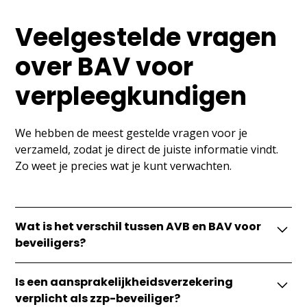
Veelgestelde vragen
over BAV voor
verpleegkundigen
We hebben de meest gestelde vragen voor je
verzameld, zodat je direct de juiste informatie vindt.
Zo weet je precies wat je kunt verwachten.
Wat is het verschil tussen AVB en BAV voor
beveiligers?
AVB gaat vooral over schade aan personen of spullen
Is een aansprakelijkheidsverzekering
van anderen. BAV gaat over financiële schade door
verplicht als zzp-beveiliger?
een beroepsfout, advies of nalatigheid.