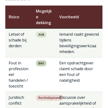
Mogelijk
Risico
e
Voorbeeld
dekking
Letsel of
Iemand raakt gewond
AVB
schade bij
tijdens
derden
beveiligingswerkzaa
mheden.
Fout in
Een opdrachtgever
BAV
profession
claimt schade door
eel
een fout of
handelen /
nalatigheid.
toezicht
Juridisch
Discussie over
Rechtsbijstand
conflict
aansprakelijkheid of