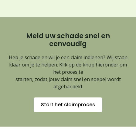
Meld uw schade snel en
eenvoudig
Heb je schade en wil je een claim indienen? Wij staan
klaar om je te helpen. Klik op de knop hieronder om
het proces te
starten, zodat jouw claim snel en soepel wordt
afgehandeld.
Start het claimproces