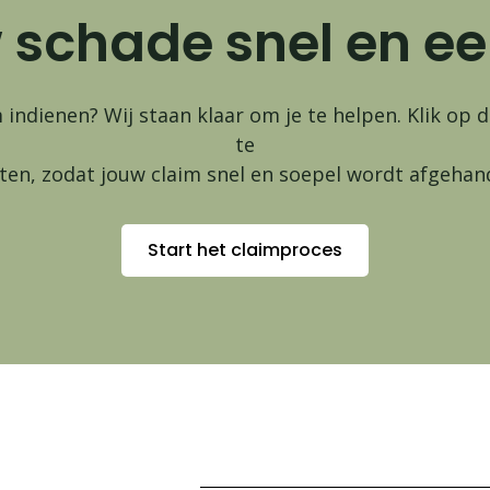
 schade snel en e
m indienen? Wij staan klaar om je te helpen. Klik o
te
ten, zodat jouw claim snel en soepel wordt afgehan
Start het claimproces