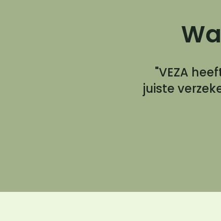
Wat
"VEZA heef
juiste verze