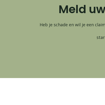
Meld uw
Heb je schade en wil je een clai
star