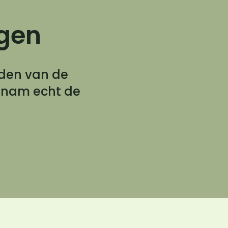
ggen
nden van de
n nam echt de