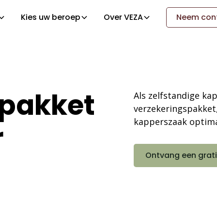
Kies uw beroep
Over VEZA
Neem cont
spakket
Als zelfstandige kap
verzekeringspakket
kapperszaak optima
r
Ontvang een grati