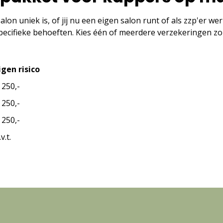
on uniek is, of jij nu een eigen salon runt of als zzp'er wer
cifieke behoeften. Kies één of meerdere verzekeringen zon
igen risico
 250,-
 250,-
 250,-
.v.t.