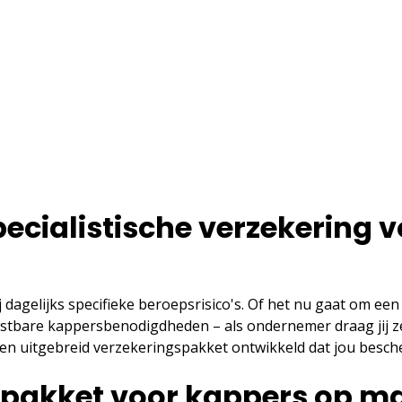
ecialistische verzekering v
ij dagelijks specifieke beroepsrisico's. Of het nu gaat om een ​
kostbare kappersbenodigdheden – als ondernemer draag jij zel
n uitgebreid verzekeringspakket ontwikkeld dat jou bescher
spakket voor kappers op m