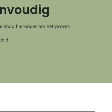
envoudig
p de knop hieronder om het proces
deld.