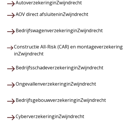
Autoverzekering
in
Zwijndrecht
AOV direct afsluiten
in
Zwijndrecht
Bedrijfswagenverzekering
in
Zwijndrecht
Constructie All-Risk (CAR) en montageverzekering
in
Zwijndrecht
Bedrijfsschadeverzekering
in
Zwijndrecht
Ongevallenverzekering
in
Zwijndrecht
Bedrijfsgebouwverzekering
in
Zwijndrecht
Cyberverzekering
in
Zwijndrecht