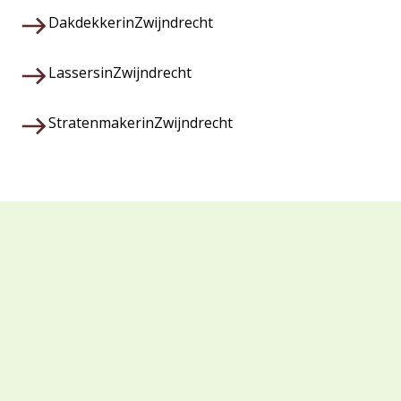
Dakdekker
in
Zwijndrecht
Lassers
in
Zwijndrecht
Stratenmaker
in
Zwijndrecht
Waarom kiezen voor Veza?