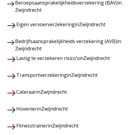
Beroepsaansprakelijkheidsverzekering (BAV)
in
Zwijndrecht
Eigen vervoerverzekering
in
Zwijndrecht
Bedrijfsaansprakelijkheids verzekering (AVB)
in
Zwijndrecht
Lastig te verzekeren risico’s
in
Zwijndrecht
Transportverzekering
in
Zwijndrecht
Cateraar
in
Zwijndrecht
Hovenier
in
Zwijndrecht
Fitnesstrainer
in
Zwijndrecht