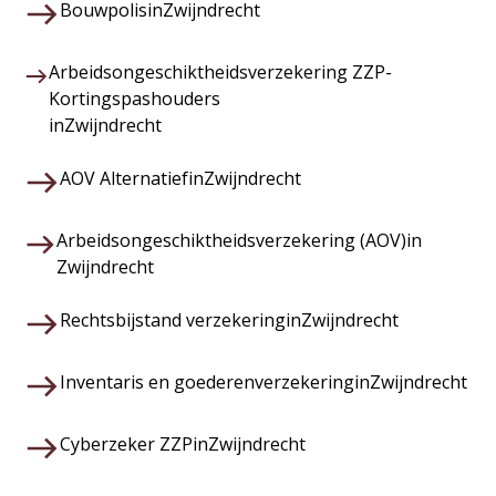
Bouwpolis
in
Zwijndrecht
Arbeidsongeschiktheidsverzekering ZZP-
Kortingspashouders
in
Zwijndrecht
AOV Alternatief
in
Zwijndrecht
Arbeidsongeschiktheidsverzekering (AOV)
in
Zwijndrecht
Rechtsbijstand verzekering
in
Zwijndrecht
Inventaris en goederenverzekering
in
Zwijndrecht
Cyberzeker ZZP
in
Zwijndrecht