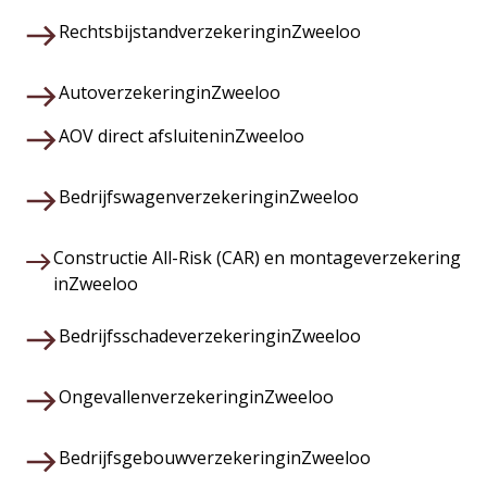
Rechtsbijstandverzekering
in
Zweeloo
Autoverzekering
in
Zweeloo
AOV direct afsluiten
in
Zweeloo
Bedrijfswagenverzekering
in
Zweeloo
Constructie All-Risk (CAR) en montageverzekering
in
Zweeloo
Bedrijfsschadeverzekering
in
Zweeloo
Ongevallenverzekering
in
Zweeloo
Bedrijfsgebouwverzekering
in
Zweeloo