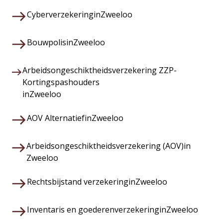
Cyberverzekering
in
Zweeloo
Bouwpolis
in
Zweeloo
Arbeidsongeschiktheidsverzekering ZZP-
Kortingspashouders
in
Zweeloo
AOV Alternatief
in
Zweeloo
Arbeidsongeschiktheidsverzekering (AOV)
in
Zweeloo
Rechtsbijstand verzekering
in
Zweeloo
Inventaris en goederenverzekering
in
Zweeloo