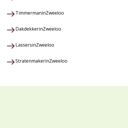
Timmerman
in
Zweeloo
Dakdekker
in
Zweeloo
Lassers
in
Zweeloo
Stratenmaker
in
Zweeloo
Waarom kiezen voor Veza?