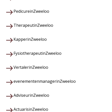
Pedicure
in
Zweeloo
Therapeut
in
Zweeloo
Kapper
in
Zweeloo
Fysiotherapeut
in
Zweeloo
Vertaler
in
Zweeloo
evenementenmanager
in
Zweeloo
Adviseur
in
Zweeloo
Actuaris
in
Zweeloo