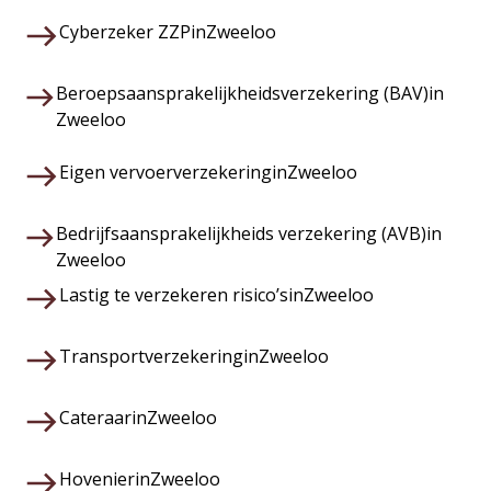
Cyberzeker ZZP
in
Zweeloo
Beroepsaansprakelijkheidsverzekering (BAV)
in
Zweeloo
Eigen vervoerverzekering
in
Zweeloo
Bedrijfsaansprakelijkheids verzekering (AVB)
in
Zweeloo
Lastig te verzekeren risico’s
in
Zweeloo
Transportverzekering
in
Zweeloo
Cateraar
in
Zweeloo
Hovenier
in
Zweeloo