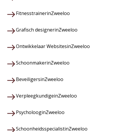
Fitnesstrainer
in
Zweeloo
Grafisch designer
in
Zweeloo
Ontwikkelaar Websites
in
Zweeloo
Schoonmaker
in
Zweeloo
Beveiligers
in
Zweeloo
Verpleegkundige
in
Zweeloo
Psycholoog
in
Zweeloo
Schoonheidsspecialist
in
Zweeloo