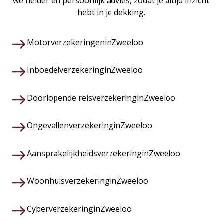
we helder en persoonlijk advies, zodat je altijd inzicht
hebt in je dekking.
Motorverzekeringen
in
Zweeloo
Inboedelverzekering
in
Zweeloo
Doorlopende reisverzekering
in
Zweeloo
Ongevallenverzekering
in
Zweeloo
Aansprakelijkheidsverzekering
in
Zweeloo
Woonhuisverzekering
in
Zweeloo
Cyberverzekering
in
Zweeloo