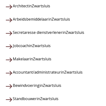
Architect
in
Zwartsluis
Arbeidsbemiddelaar
in
Zwartsluis
Secretaresse dienstverlener
in
Zwartsluis
Jobcoach
in
Zwartsluis
Makelaar
in
Zwartsluis
Accountant/administrateur
in
Zwartsluis
Bewindvoering
in
Zwartsluis
Standbouwer
in
Zwartsluis