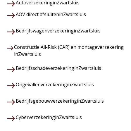
Autoverzekering
in
Zwartsluis
AOV direct afsluiten
in
Zwartsluis
Bedrijfswagenverzekering
in
Zwartsluis
Constructie All-Risk (CAR) en montageverzekering
in
Zwartsluis
Bedrijfsschadeverzekering
in
Zwartsluis
Ongevallenverzekering
in
Zwartsluis
Bedrijfsgebouwverzekering
in
Zwartsluis
Cyberverzekering
in
Zwartsluis