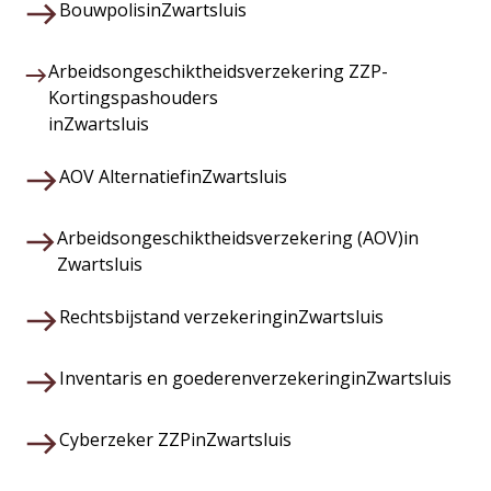
Bouwpolis
in
Zwartsluis
Arbeidsongeschiktheidsverzekering ZZP-
Kortingspashouders
in
Zwartsluis
AOV Alternatief
in
Zwartsluis
Arbeidsongeschiktheidsverzekering (AOV)
in
Zwartsluis
Rechtsbijstand verzekering
in
Zwartsluis
Inventaris en goederenverzekering
in
Zwartsluis
Cyberzeker ZZP
in
Zwartsluis