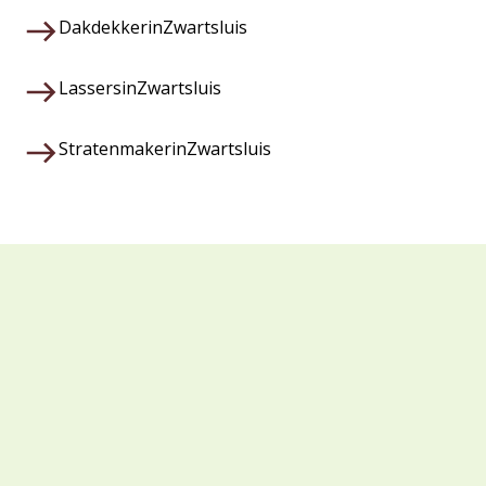
Dakdekker
in
Zwartsluis
Lassers
in
Zwartsluis
Stratenmaker
in
Zwartsluis
Waarom kiezen voor Veza?