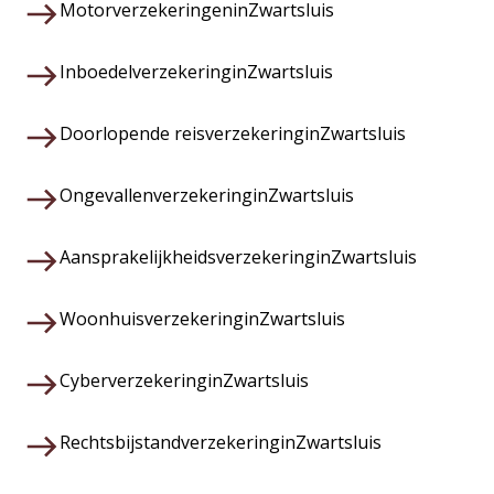
Motorverzekeringen
in
Zwartsluis
Inboedelverzekering
in
Zwartsluis
Doorlopende reisverzekering
in
Zwartsluis
Ongevallenverzekering
in
Zwartsluis
Aansprakelijkheidsverzekering
in
Zwartsluis
Woonhuisverzekering
in
Zwartsluis
Cyberverzekering
in
Zwartsluis
Rechtsbijstandverzekering
in
Zwartsluis