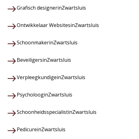
Grafisch designer
in
Zwartsluis
Ontwikkelaar Websites
in
Zwartsluis
Schoonmaker
in
Zwartsluis
Beveiligers
in
Zwartsluis
Verpleegkundige
in
Zwartsluis
Psycholoog
in
Zwartsluis
Schoonheidsspecialist
in
Zwartsluis
Pedicure
in
Zwartsluis