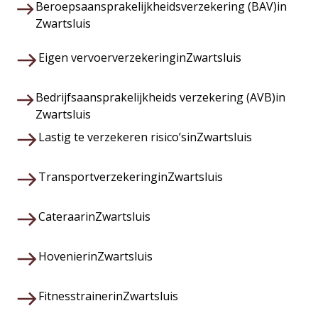
Beroepsaansprakelijkheidsverzekering (BAV)
in
Zwartsluis
Eigen vervoerverzekering
in
Zwartsluis
Bedrijfsaansprakelijkheids verzekering (AVB)
in
Zwartsluis
Lastig te verzekeren risico’s
in
Zwartsluis
Transportverzekering
in
Zwartsluis
Cateraar
in
Zwartsluis
Hovenier
in
Zwartsluis
Fitnesstrainer
in
Zwartsluis