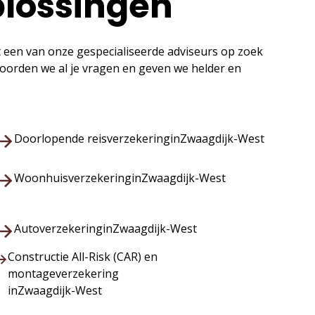
plossingen
t een van onze gespecialiseerde adviseurs op zoek
twoorden we al je vragen en geven we helder en
Doorlopende reisverzekering
in
Zwaagdijk-West
Woonhuisverzekering
in
Zwaagdijk-West
Autoverzekering
in
Zwaagdijk-West
Constructie All-Risk (CAR) en
montageverzekering
in
Zwaagdijk-West