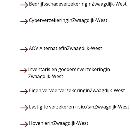
Bedrijfsschadeverzekering
in
Zwaagdijk-West
Cyberverzekering
in
Zwaagdijk-West
AOV Alternatief
in
Zwaagdijk-West
Inventaris en goederenverzekering
in
Zwaagdijk-West
Eigen vervoerverzekering
in
Zwaagdijk-West
Lastig te verzekeren risico’s
in
Zwaagdijk-West
Hovenier
in
Zwaagdijk-West