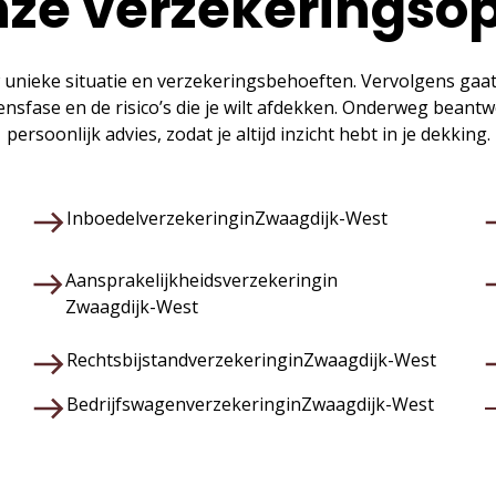
ze verzekeringso
 unieke situatie en verzekeringsbehoeften. Vervolgens gaa
vensfase en de risico’s die je wilt afdekken. Onderweg bean
persoonlijk advies, zodat je altijd inzicht hebt in je dekking.
Inboedelverzekering
in
Zwaagdijk-West
Aansprakelijkheidsverzekering
in
Zwaagdijk-West
Rechtsbijstandverzekering
in
Zwaagdijk-West
Bedrijfswagenverzekering
in
Zwaagdijk-West