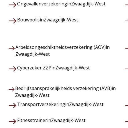
Ongevallenverzekering
in
Zwaagdijk-West
Bouwpolis
in
Zwaagdijk-West
Arbeidsongeschiktheidsverzekering (AOV)
in
Zwaagdijk-West
Cyberzeker ZZP
in
Zwaagdijk-West
Bedrijfsaansprakelijkheids verzekering (AVB)
in
Zwaagdijk-West
Transportverzekering
in
Zwaagdijk-West
Fitnesstrainer
in
Zwaagdijk-West