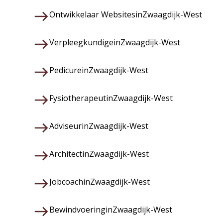
Ontwikkelaar Websites
in
Zwaagdijk-West
Verpleegkundige
in
Zwaagdijk-West
Pedicure
in
Zwaagdijk-West
Fysiotherapeut
in
Zwaagdijk-West
Adviseur
in
Zwaagdijk-West
Architect
in
Zwaagdijk-West
Jobcoach
in
Zwaagdijk-West
Bewindvoering
in
Zwaagdijk-West