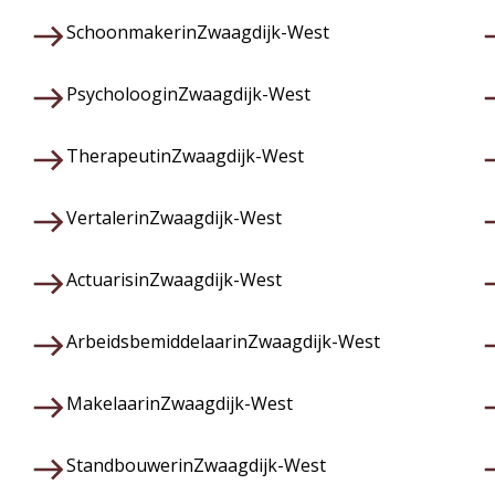
Schoonmaker
in
Zwaagdijk-West
Psycholoog
in
Zwaagdijk-West
Therapeut
in
Zwaagdijk-West
Vertaler
in
Zwaagdijk-West
Actuaris
in
Zwaagdijk-West
Arbeidsbemiddelaar
in
Zwaagdijk-West
Makelaar
in
Zwaagdijk-West
Standbouwer
in
Zwaagdijk-West