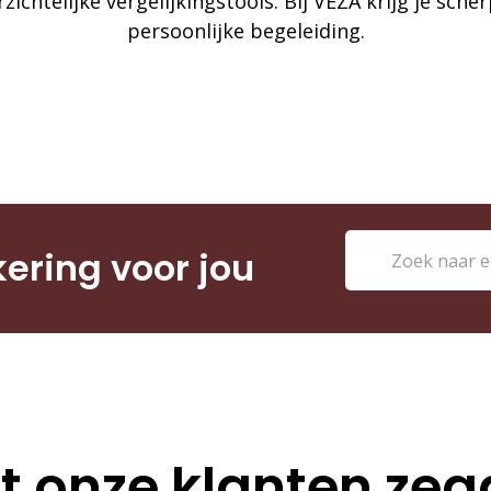
zichtelijke vergelijkingstools. Bij VEZA krijg je sch
persoonlijke begeleiding.
kering voor jou
 onze klanten ze