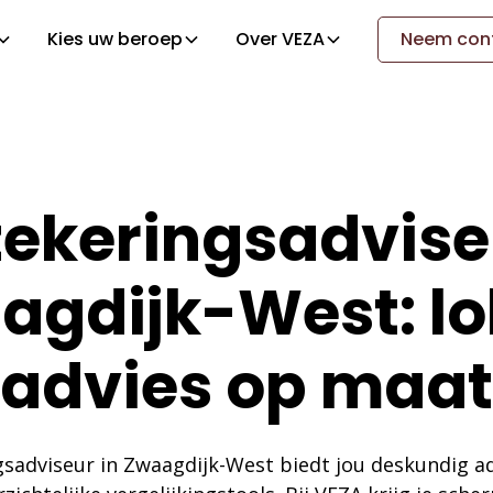
Kies uw beroep
Over VEZA
Neem cont
ekeringsadvise
agdijk-West: lo
advies op maat
gsadviseur in Zwaagdijk-West biedt jou deskundig ad