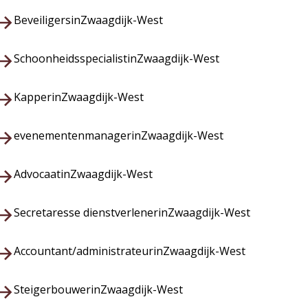
Beveiligers
in
Zwaagdijk-West
Schoonheidsspecialist
in
Zwaagdijk-West
Kapper
in
Zwaagdijk-West
evenementenmanager
in
Zwaagdijk-West
Advocaat
in
Zwaagdijk-West
Secretaresse dienstverlener
in
Zwaagdijk-West
Accountant/administrateur
in
Zwaagdijk-West
Steigerbouwer
in
Zwaagdijk-West