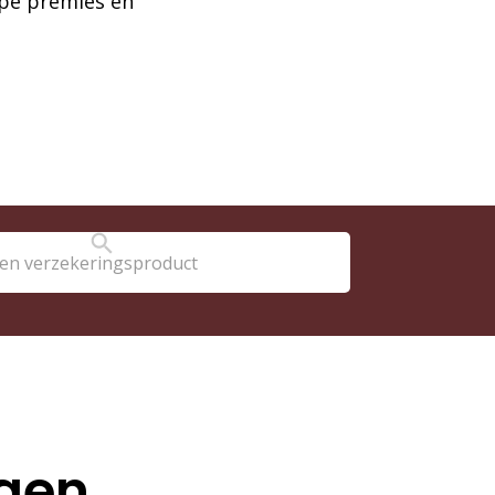
erpe premies en
ggen