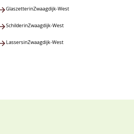
Glaszetter
in
Zwaagdijk-West
Schilder
in
Zwaagdijk-West
Lassers
in
Zwaagdijk-West