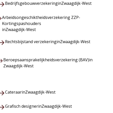
Bedrijfsgebouwverzekering
in
Zwaagdijk-West
Arbeidsongeschiktheidsverzekering ZZP-
Kortingspashouders
in
Zwaagdijk-West
Rechtsbijstand verzekering
in
Zwaagdijk-West
Beroepsaansprakelijkheidsverzekering (BAV)
in
Zwaagdijk-West
Cateraar
in
Zwaagdijk-West
Grafisch designer
in
Zwaagdijk-West