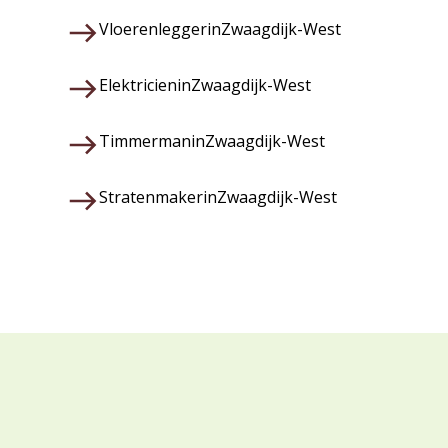
Vloerenlegger
in
Zwaagdijk-West
Elektricien
in
Zwaagdijk-West
Timmerman
in
Zwaagdijk-West
Stratenmaker
in
Zwaagdijk-West