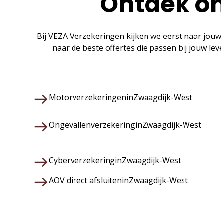
Ontdek on
Bij VEZA Verzekeringen kijken we eerst naar jouw
naar de beste offertes die passen bij jouw le
Motorverzekeringen
in
Zwaagdijk-West
Ongevallenverzekering
in
Zwaagdijk-West
Cyberverzekering
in
Zwaagdijk-West
AOV direct afsluiten
in
Zwaagdijk-West