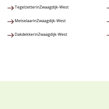
Tegelzetter
in
Zwaagdijk-West
Metselaar
in
Zwaagdijk-West
Dakdekker
in
Zwaagdijk-West