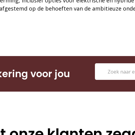
rming, inclusief opties voor elektrische en hybride
 afgestemd op de behoeften van de ambitieuze ond
kering voor jou
 onze klanten ze