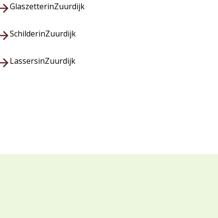
Glaszetter
in
Zuurdijk
Schilder
in
Zuurdijk
Lassers
in
Zuurdijk