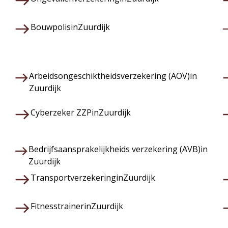
Bouwpolis
in
Zuurdijk
Arbeidsongeschiktheidsverzekering (AOV)
in
Zuurdijk
Cyberzeker ZZP
in
Zuurdijk
Bedrijfsaansprakelijkheids verzekering (AVB)
in
Zuurdijk
Transportverzekering
in
Zuurdijk
Fitnesstrainer
in
Zuurdijk