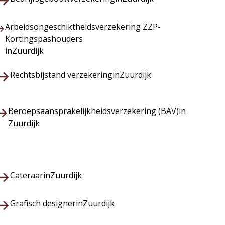
Arbeidsongeschiktheidsverzekering ZZP-
Kortingspashouders
in
Zuurdijk
Rechtsbijstand verzekering
in
Zuurdijk
Beroepsaansprakelijkheidsverzekering (BAV)
in
Zuurdijk
Cateraar
in
Zuurdijk
Grafisch designer
in
Zuurdijk