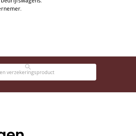
 bedrijfswagens.
ernemer.
ggen