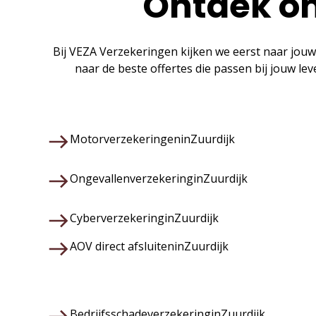
Ontdek on
Bij VEZA Verzekeringen kijken we eerst naar jouw
naar de beste offertes die passen bij jouw le
Motorverzekeringen
in
Zuurdijk
Ongevallenverzekering
in
Zuurdijk
Cyberverzekering
in
Zuurdijk
AOV direct afsluiten
in
Zuurdijk
Bedrijfsschadeverzekering
in
Zuurdijk