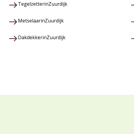
Tegelzetter
in
Zuurdijk
Metselaar
in
Zuurdijk
Dakdekker
in
Zuurdijk