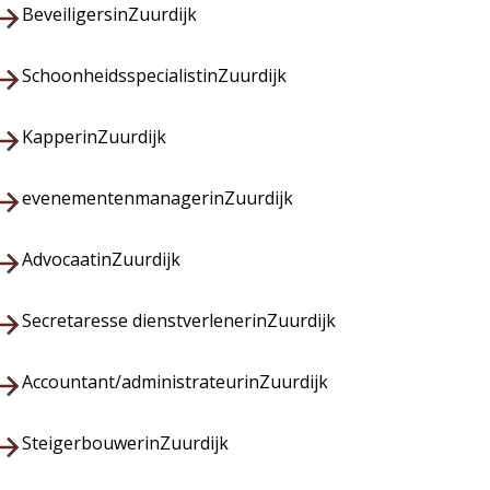
Beveiligers
in
Zuurdijk
Schoonheidsspecialist
in
Zuurdijk
Kapper
in
Zuurdijk
evenementenmanager
in
Zuurdijk
Advocaat
in
Zuurdijk
Secretaresse dienstverlener
in
Zuurdijk
Accountant/administrateur
in
Zuurdijk
Steigerbouwer
in
Zuurdijk