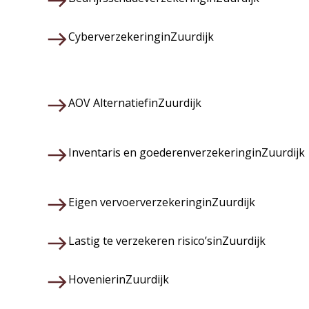
Cyberverzekering
in
Zuurdijk
AOV Alternatief
in
Zuurdijk
Inventaris en goederenverzekering
in
Zuurdijk
Eigen vervoerverzekering
in
Zuurdijk
Lastig te verzekeren risico’s
in
Zuurdijk
Hovenier
in
Zuurdijk