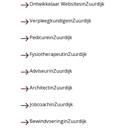
Ontwikkelaar Websites
in
Zuurdijk
Verpleegkundige
in
Zuurdijk
Pedicure
in
Zuurdijk
Fysiotherapeut
in
Zuurdijk
Adviseur
in
Zuurdijk
Architect
in
Zuurdijk
Jobcoach
in
Zuurdijk
Bewindvoering
in
Zuurdijk