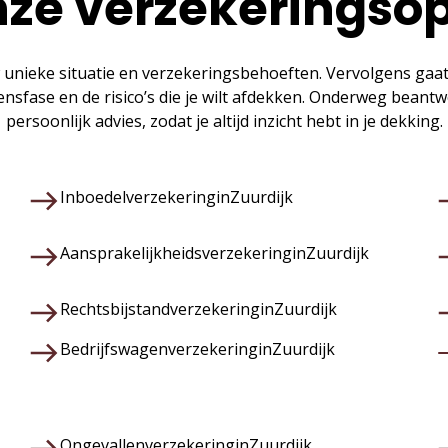
ze verzekeringso
 unieke situatie en verzekeringsbehoeften. Vervolgens gaa
vensfase en de risico’s die je wilt afdekken. Onderweg bean
persoonlijk advies, zodat je altijd inzicht hebt in je dekking.
Inboedelverzekering
in
Zuurdijk
Aansprakelijkheidsverzekering
in
Zuurdijk
Rechtsbijstandverzekering
in
Zuurdijk
Bedrijfswagenverzekering
in
Zuurdijk
Ongevallenverzekering
in
Zuurdijk