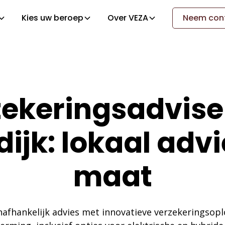
Kies uw beroep
Over VEZA
Neem cont
ekeringsadvise
ijk: lokaal adv
maat
afhankelijk advies met innovatieve verzekeringsopl