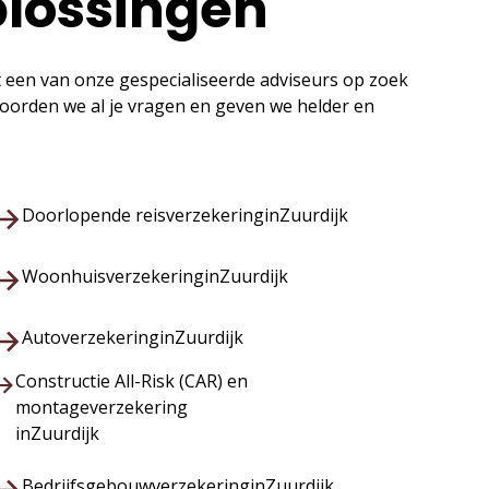
plossingen
t een van onze gespecialiseerde adviseurs op zoek
twoorden we al je vragen en geven we helder en
Doorlopende reisverzekering
in
Zuurdijk
Woonhuisverzekering
in
Zuurdijk
Autoverzekering
in
Zuurdijk
Constructie All-Risk (CAR) en
montageverzekering
in
Zuurdijk
Bedrijfsgebouwverzekering
in
Zuurdijk