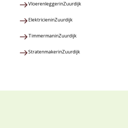
Vloerenlegger
in
Zuurdijk
Elektricien
in
Zuurdijk
Timmerman
in
Zuurdijk
Stratenmaker
in
Zuurdijk