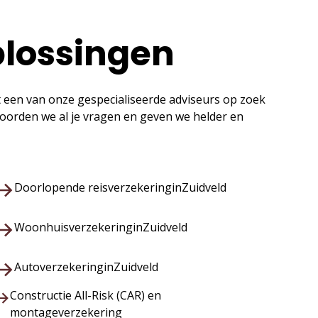
plossingen
t een van onze gespecialiseerde adviseurs op zoek
twoorden we al je vragen en geven we helder en
Doorlopende reisverzekering
in
Zuidveld
Woonhuisverzekering
in
Zuidveld
Autoverzekering
in
Zuidveld
Constructie All-Risk (CAR) en
montageverzekering