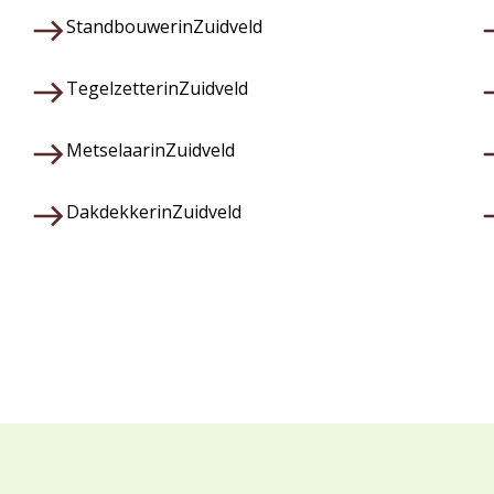
Standbouwer
in
Zuidveld
Tegelzetter
in
Zuidveld
Metselaar
in
Zuidveld
Dakdekker
in
Zuidveld