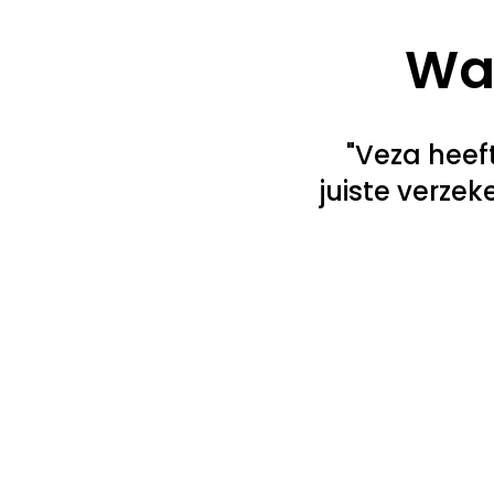
Wat
"Veza heef
juiste verze