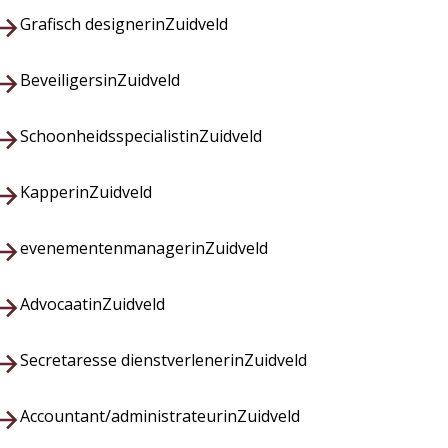
Grafisch designer
in
Zuidveld
Beveiligers
in
Zuidveld
Schoonheidsspecialist
in
Zuidveld
Kapper
in
Zuidveld
evenementenmanager
in
Zuidveld
Advocaat
in
Zuidveld
Secretaresse dienstverlener
in
Zuidveld
Accountant/administrateur
in
Zuidveld