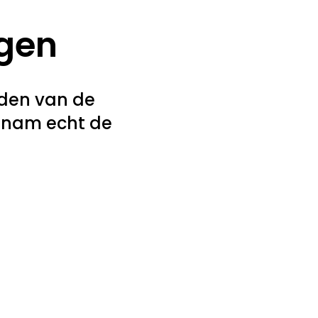
ggen
nden van de
n nam echt de