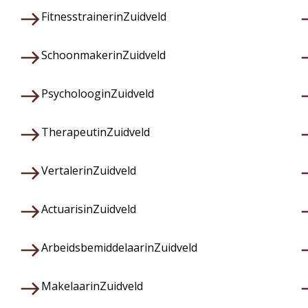
Fitnesstrainer
in
Zuidveld
Schoonmaker
in
Zuidveld
Psycholoog
in
Zuidveld
Therapeut
in
Zuidveld
Vertaler
in
Zuidveld
Actuaris
in
Zuidveld
Arbeidsbemiddelaar
in
Zuidveld
Makelaar
in
Zuidveld