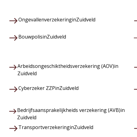
Ongevallenverzekering
in
Zuidveld
Bouwpolis
in
Zuidveld
Arbeidsongeschiktheidsverzekering (AOV)
in
Zuidveld
Cyberzeker ZZP
in
Zuidveld
Bedrijfsaansprakelijkheids verzekering (AVB)
in
Zuidveld
Transportverzekering
in
Zuidveld