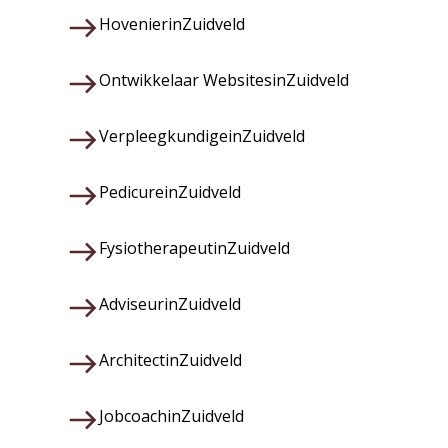
Hovenier
in
Zuidveld
Ontwikkelaar Websites
in
Zuidveld
Verpleegkundige
in
Zuidveld
Pedicure
in
Zuidveld
Fysiotherapeut
in
Zuidveld
Adviseur
in
Zuidveld
Architect
in
Zuidveld
Jobcoach
in
Zuidveld