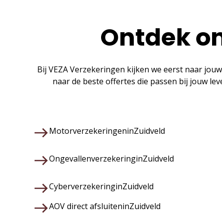
Ontdek on
Bij VEZA Verzekeringen kijken we eerst naar jouw
naar de beste offertes die passen bij jouw le
Motorverzekeringen
in
Zuidveld
Ongevallenverzekering
in
Zuidveld
Cyberverzekering
in
Zuidveld
AOV direct afsluiten
in
Zuidveld