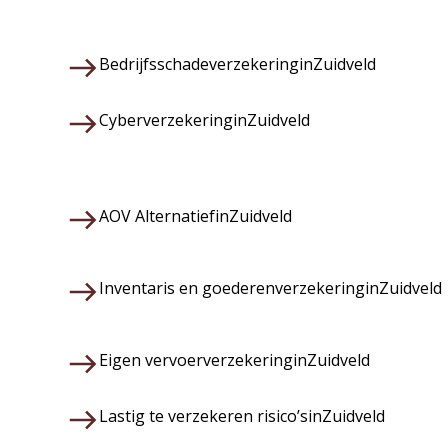
Bedrijfsschadeverzekering
in
Zuidveld
Cyberverzekering
in
Zuidveld
AOV Alternatief
in
Zuidveld
Inventaris en goederenverzekering
in
Zuidveld
Eigen vervoerverzekering
in
Zuidveld
Lastig te verzekeren risico’s
in
Zuidveld