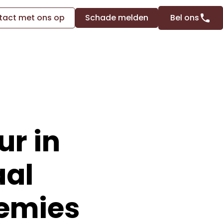
act met ons op
Schade melden
Bel ons
ur in
aal
remies