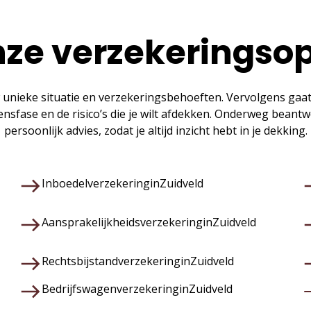
ze verzekeringso
 unieke situatie en verzekeringsbehoeften. Vervolgens gaa
vensfase en de risico’s die je wilt afdekken. Onderweg bean
persoonlijk advies, zodat je altijd inzicht hebt in je dekking.
Inboedelverzekering
in
Zuidveld
Aansprakelijkheidsverzekering
in
Zuidveld
Rechtsbijstandverzekering
in
Zuidveld
Bedrijfswagenverzekering
in
Zuidveld