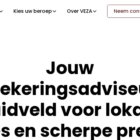
Kies uw beroep
Over VEZA
Neem cont
Jouw
ekeringsadvise
idveld voor lok
s en scherpe p