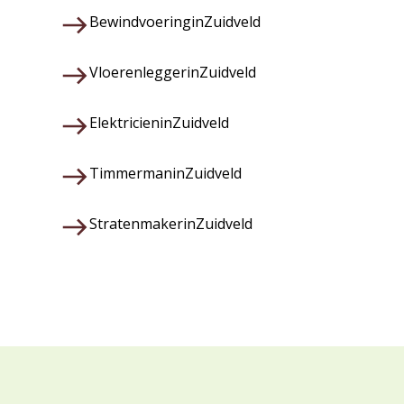
Bewindvoering
in
Zuidveld
Vloerenlegger
in
Zuidveld
Elektricien
in
Zuidveld
Timmerman
in
Zuidveld
Stratenmaker
in
Zuidveld