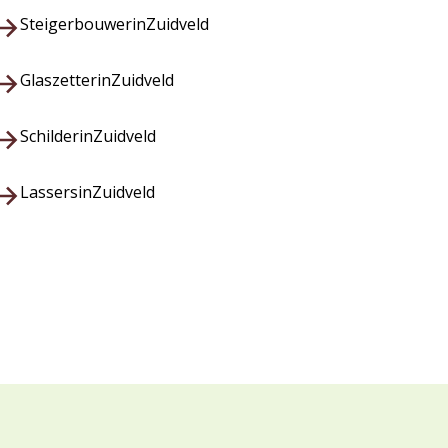
Steigerbouwer
in
Zuidveld
Glaszetter
in
Zuidveld
Schilder
in
Zuidveld
Lassers
in
Zuidveld