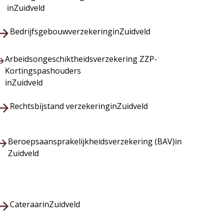
in
Zuidveld
Bedrijfsgebouwverzekering
in
Zuidveld
Arbeidsongeschiktheidsverzekering ZZP-
Kortingspashouders
in
Zuidveld
Rechtsbijstand verzekering
in
Zuidveld
Beroepsaansprakelijkheidsverzekering (BAV)
in
Zuidveld
Cateraar
in
Zuidveld