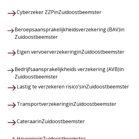
Cyberzeker ZZP
in
Zuidoostbeemster
Beroepsaansprakelijkheidsverzekering (BAV)
in
Zuidoostbeemster
Eigen vervoerverzekering
in
Zuidoostbeemster
Bedrijfsaansprakelijkheids verzekering (AVB)
in
Zuidoostbeemster
Lastig te verzekeren risico’s
in
Zuidoostbeemster
Transportverzekering
in
Zuidoostbeemster
Cateraar
in
Zuidoostbeemster
Hovenier
in
Zuidoostbeemster