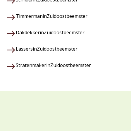
Timmerman
in
Zuidoostbeemster
Dakdekker
in
Zuidoostbeemster
Lassers
in
Zuidoostbeemster
Stratenmaker
in
Zuidoostbeemster
Waarom kiezen voor Veza?