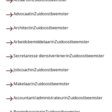
Advocaat
in
Zuidoostbeemster
Architect
in
Zuidoostbeemster
Arbeidsbemiddelaar
in
Zuidoostbeemster
Secretaresse dienstverlener
in
Zuidoostbeemster
Jobcoach
in
Zuidoostbeemster
Makelaar
in
Zuidoostbeemster
Accountant/administrateur
in
Zuidoostbeemster
Bewindvoering
in
Zuidoostbeemster