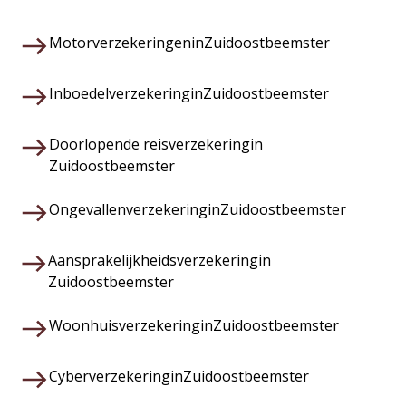
Motorverzekeringen
in
Zuidoostbeemster
Inboedelverzekering
in
Zuidoostbeemster
Doorlopende reisverzekering
in
Zuidoostbeemster
Ongevallenverzekering
in
Zuidoostbeemster
Aansprakelijkheidsverzekering
in
Zuidoostbeemster
Woonhuisverzekering
in
Zuidoostbeemster
Cyberverzekering
in
Zuidoostbeemster