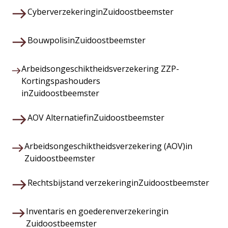
Cyberverzekering
in
Zuidoostbeemster
Bouwpolis
in
Zuidoostbeemster
Arbeidsongeschiktheidsverzekering ZZP-
Kortingspashouders
in
Zuidoostbeemster
AOV Alternatief
in
Zuidoostbeemster
Arbeidsongeschiktheidsverzekering (AOV)
in
Zuidoostbeemster
Rechtsbijstand verzekering
in
Zuidoostbeemster
Inventaris en goederenverzekering
in
Zuidoostbeemster