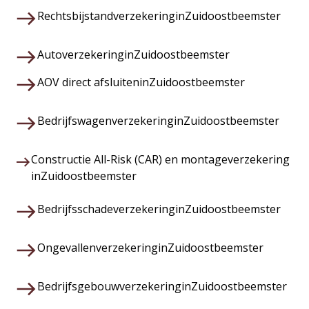
Rechtsbijstandverzekering
in
Zuidoostbeemster
Autoverzekering
in
Zuidoostbeemster
AOV direct afsluiten
in
Zuidoostbeemster
Bedrijfswagenverzekering
in
Zuidoostbeemster
Constructie All-Risk (CAR) en montageverzekering
in
Zuidoostbeemster
Bedrijfsschadeverzekering
in
Zuidoostbeemster
Ongevallenverzekering
in
Zuidoostbeemster
Bedrijfsgebouwverzekering
in
Zuidoostbeemster