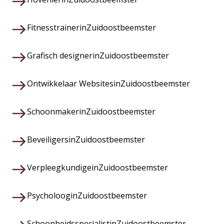
Fitnesstrainer
in
Zuidoostbeemster
Grafisch designer
in
Zuidoostbeemster
Ontwikkelaar Websites
in
Zuidoostbeemster
Schoonmaker
in
Zuidoostbeemster
Beveiligers
in
Zuidoostbeemster
Verpleegkundige
in
Zuidoostbeemster
Psycholoog
in
Zuidoostbeemster
Schoonheidsspecialist
in
Zuidoostbeemster