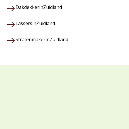
Dakdekker
in
Zuidland
Lassers
in
Zuidland
Stratenmaker
in
Zuidland
Waarom kiezen voor Veza?