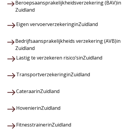
Beroepsaansprakelijkheidsverzekering (BAV)
in
Zuidland
Eigen vervoerverzekering
in
Zuidland
Bedrijfsaansprakelijkheids verzekering (AVB)
in
Zuidland
Lastig te verzekeren risico’s
in
Zuidland
Transportverzekering
in
Zuidland
Cateraar
in
Zuidland
Hovenier
in
Zuidland
Fitnesstrainer
in
Zuidland