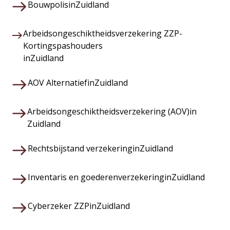
Bouwpolis
in
Zuidland
Arbeidsongeschiktheidsverzekering ZZP-
Kortingspashouders
in
Zuidland
AOV Alternatief
in
Zuidland
Arbeidsongeschiktheidsverzekering (AOV)
in
Zuidland
Rechtsbijstand verzekering
in
Zuidland
Inventaris en goederenverzekering
in
Zuidland
Cyberzeker ZZP
in
Zuidland