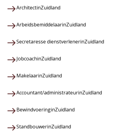
Architect
in
Zuidland
Arbeidsbemiddelaar
in
Zuidland
Secretaresse dienstverlener
in
Zuidland
Jobcoach
in
Zuidland
Makelaar
in
Zuidland
Accountant/administrateur
in
Zuidland
Bewindvoering
in
Zuidland
Standbouwer
in
Zuidland