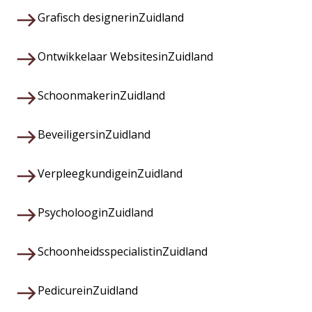
Grafisch designer
in
Zuidland
Ontwikkelaar Websites
in
Zuidland
Schoonmaker
in
Zuidland
Beveiligers
in
Zuidland
Verpleegkundige
in
Zuidland
Psycholoog
in
Zuidland
Schoonheidsspecialist
in
Zuidland
Pedicure
in
Zuidland