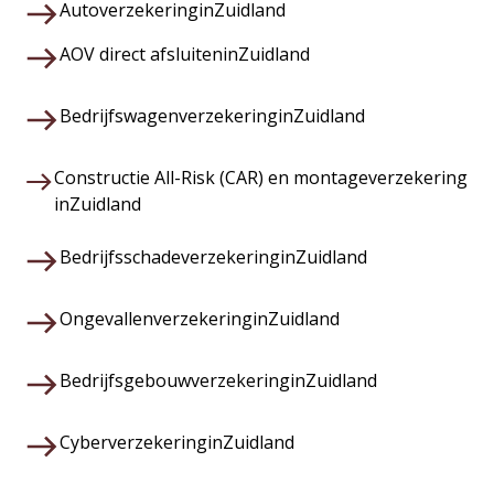
Autoverzekering
in
Zuidland
AOV direct afsluiten
in
Zuidland
Bedrijfswagenverzekering
in
Zuidland
Constructie All-Risk (CAR) en montageverzekering
in
Zuidland
Bedrijfsschadeverzekering
in
Zuidland
Ongevallenverzekering
in
Zuidland
Bedrijfsgebouwverzekering
in
Zuidland
Cyberverzekering
in
Zuidland