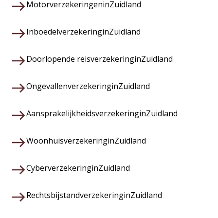
Motorverzekeringen
in
Zuidland
Inboedelverzekering
in
Zuidland
Doorlopende reisverzekering
in
Zuidland
Ongevallenverzekering
in
Zuidland
Aansprakelijkheidsverzekering
in
Zuidland
Woonhuisverzekering
in
Zuidland
Cyberverzekering
in
Zuidland
Rechtsbijstandverzekering
in
Zuidland