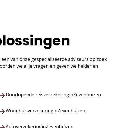
plossingen
t een van onze gespecialiseerde adviseurs op zoek
twoorden we al je vragen en geven we helder en
Doorlopende reisverzekering
in
Zevenhuizen
Woonhuisverzekering
in
Zevenhuizen
Autoverzekering
in
Zevenhuizen