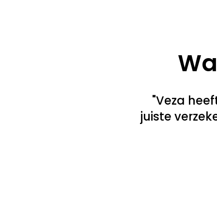
Wat
"Veza heef
juiste verze