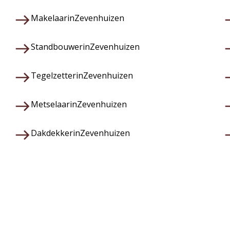
Makelaar
in
Zevenhuizen
Standbouwer
in
Zevenhuizen
Tegelzetter
in
Zevenhuizen
Metselaar
in
Zevenhuizen
Dakdekker
in
Zevenhuizen