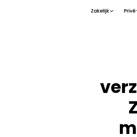
Zakelijk
Privé
verz
m