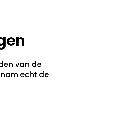
ggen
nden van de
n nam echt de