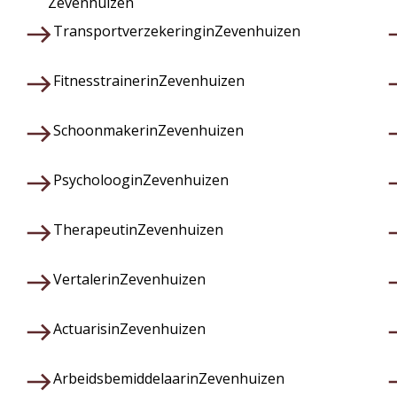
Zevenhuizen
Transportverzekering
in
Zevenhuizen
Fitnesstrainer
in
Zevenhuizen
Schoonmaker
in
Zevenhuizen
Psycholoog
in
Zevenhuizen
Therapeut
in
Zevenhuizen
Vertaler
in
Zevenhuizen
Actuaris
in
Zevenhuizen
Arbeidsbemiddelaar
in
Zevenhuizen