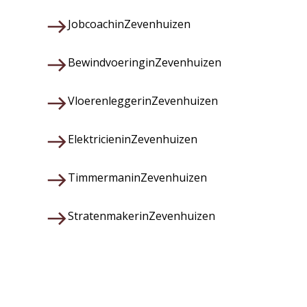
Jobcoach
in
Zevenhuizen
Bewindvoering
in
Zevenhuizen
Vloerenlegger
in
Zevenhuizen
Elektricien
in
Zevenhuizen
Timmerman
in
Zevenhuizen
Stratenmaker
in
Zevenhuizen