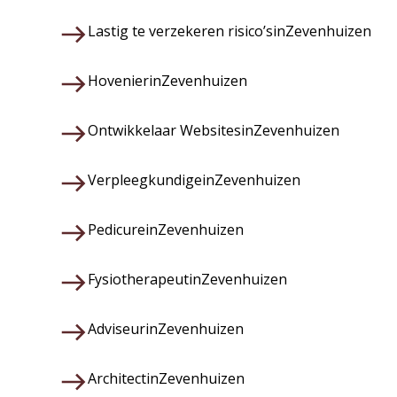
Lastig te verzekeren risico’s
in
Zevenhuizen
Hovenier
in
Zevenhuizen
Ontwikkelaar Websites
in
Zevenhuizen
Verpleegkundige
in
Zevenhuizen
Pedicure
in
Zevenhuizen
Fysiotherapeut
in
Zevenhuizen
Adviseur
in
Zevenhuizen
Architect
in
Zevenhuizen