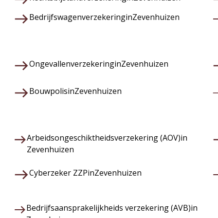
Bedrijfswagenverzekering
in
Zevenhuizen
Ongevallenverzekering
in
Zevenhuizen
Bouwpolis
in
Zevenhuizen
Arbeidsongeschiktheidsverzekering (AOV)
in
Zevenhuizen
Cyberzeker ZZP
in
Zevenhuizen
Bedrijfsaansprakelijkheids verzekering (AVB)
in