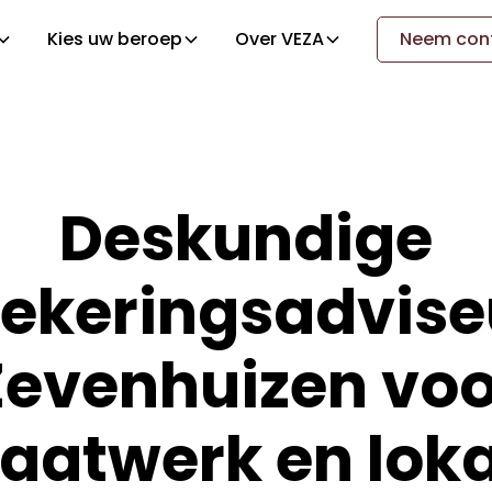
Kies uw beroep
Over VEZA
Neem cont
Deskundige
ekeringsadvise
Zevenhuizen voo
aatwerk en loka