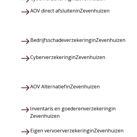
AOV direct afsluiten
in
Zevenhuizen
Bedrijfsschadeverzekering
in
Zevenhuizen
Cyberverzekering
in
Zevenhuizen
AOV Alternatief
in
Zevenhuizen
Inventaris en goederenverzekering
in
Zevenhuizen
Eigen vervoerverzekering
in
Zevenhuizen