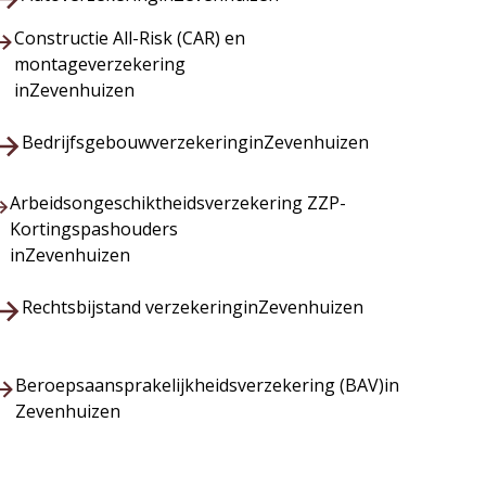
Constructie All-Risk (CAR) en
montageverzekering
in
Zevenhuizen
Bedrijfsgebouwverzekering
in
Zevenhuizen
Arbeidsongeschiktheidsverzekering ZZP-
Kortingspashouders
in
Zevenhuizen
Rechtsbijstand verzekering
in
Zevenhuizen
Beroepsaansprakelijkheidsverzekering (BAV)
in
Zevenhuizen