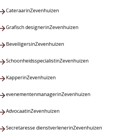
Cateraar
in
Zevenhuizen
Grafisch designer
in
Zevenhuizen
Beveiligers
in
Zevenhuizen
Schoonheidsspecialist
in
Zevenhuizen
Kapper
in
Zevenhuizen
evenementenmanager
in
Zevenhuizen
Advocaat
in
Zevenhuizen
Secretaresse dienstverlener
in
Zevenhuizen