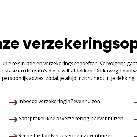
ze verzekeringso
 unieke situatie en verzekeringsbehoeften. Vervolgens gaa
vensfase en de risico’s die je wilt afdekken. Onderweg bean
persoonlijk advies, zodat je altijd inzicht hebt in je dekking.
Inboedelverzekering
in
Zevenhuizen
Aansprakelijkheidsverzekering
in
Zevenhuizen
Rechtsbijstandverzekering
in
Zevenhuizen