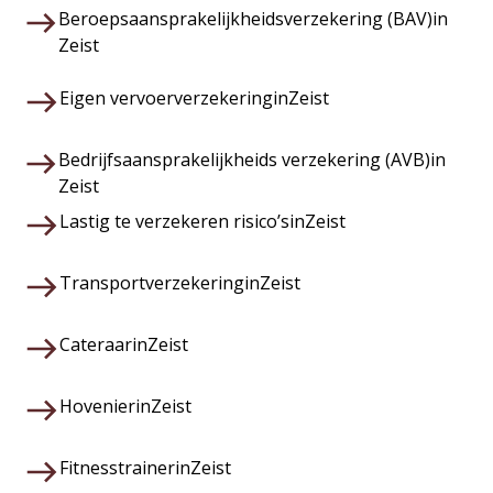
Beroepsaansprakelijkheidsverzekering (BAV)
in
Zeist
Eigen vervoerverzekering
in
Zeist
Bedrijfsaansprakelijkheids verzekering (AVB)
in
Zeist
Lastig te verzekeren risico’s
in
Zeist
Transportverzekering
in
Zeist
Cateraar
in
Zeist
Hovenier
in
Zeist
Fitnesstrainer
in
Zeist