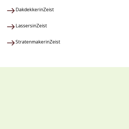
Dakdekker
in
Zeist
Lassers
in
Zeist
Stratenmaker
in
Zeist
Waarom kiezen voor Veza?