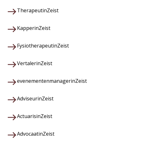
Therapeut
in
Zeist
Kapper
in
Zeist
Fysiotherapeut
in
Zeist
Vertaler
in
Zeist
evenementenmanager
in
Zeist
Adviseur
in
Zeist
Actuaris
in
Zeist
Advocaat
in
Zeist