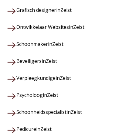
Grafisch designer
in
Zeist
Ontwikkelaar Websites
in
Zeist
Schoonmaker
in
Zeist
Beveiligers
in
Zeist
Verpleegkundige
in
Zeist
Psycholoog
in
Zeist
Schoonheidsspecialist
in
Zeist
Pedicure
in
Zeist