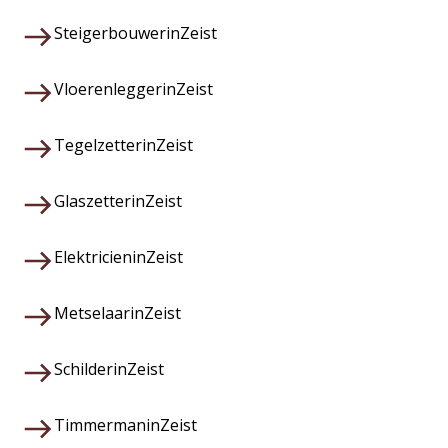
Steigerbouwer
in
Zeist
Vloerenlegger
in
Zeist
Tegelzetter
in
Zeist
Glaszetter
in
Zeist
Elektricien
in
Zeist
Metselaar
in
Zeist
Schilder
in
Zeist
Timmerman
in
Zeist