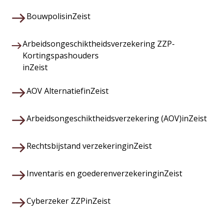
Bouwpolis
in
Zeist
Arbeidsongeschiktheidsverzekering ZZP-
Kortingspashouders
in
Zeist
AOV Alternatief
in
Zeist
Arbeidsongeschiktheidsverzekering (AOV)
in
Zeist
Rechtsbijstand verzekering
in
Zeist
Inventaris en goederenverzekering
in
Zeist
Cyberzeker ZZP
in
Zeist