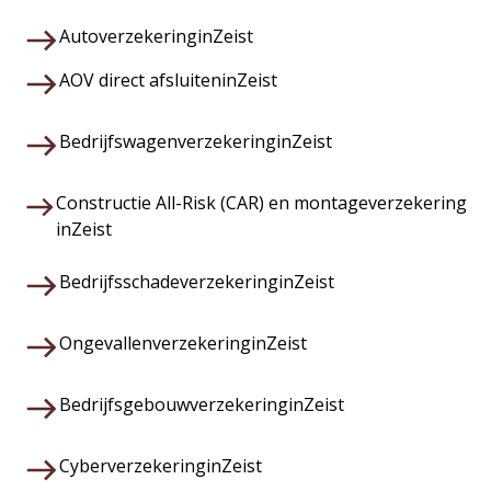
Autoverzekering
in
Zeist
AOV direct afsluiten
in
Zeist
Bedrijfswagenverzekering
in
Zeist
Constructie All-Risk (CAR) en montageverzekering
in
Zeist
Bedrijfsschadeverzekering
in
Zeist
Ongevallenverzekering
in
Zeist
Bedrijfsgebouwverzekering
in
Zeist
Cyberverzekering
in
Zeist