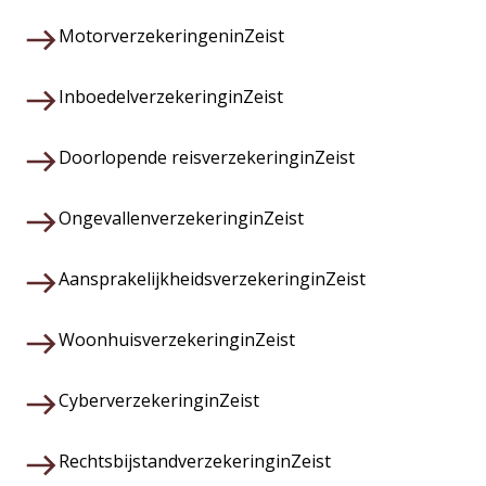
Motorverzekeringen
in
Zeist
Inboedelverzekering
in
Zeist
Doorlopende reisverzekering
in
Zeist
Ongevallenverzekering
in
Zeist
Aansprakelijkheidsverzekering
in
Zeist
Woonhuisverzekering
in
Zeist
Cyberverzekering
in
Zeist
Rechtsbijstandverzekering
in
Zeist