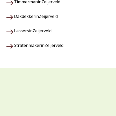
Timmerman
in
Zeijerveld
Dakdekker
in
Zeijerveld
Lassers
in
Zeijerveld
Stratenmaker
in
Zeijerveld
Waarom kiezen voor Veza?