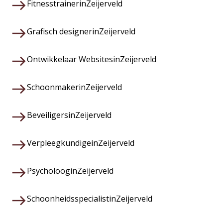
Fitnesstrainer
in
Zeijerveld
Grafisch designer
in
Zeijerveld
Ontwikkelaar Websites
in
Zeijerveld
Schoonmaker
in
Zeijerveld
Beveiligers
in
Zeijerveld
Verpleegkundige
in
Zeijerveld
Psycholoog
in
Zeijerveld
Schoonheidsspecialist
in
Zeijerveld