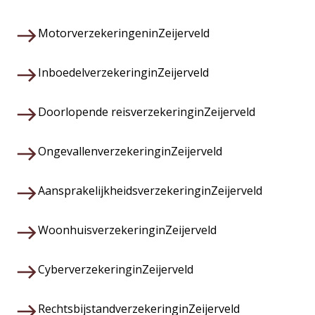
Motorverzekeringen
in
Zeijerveld
Inboedelverzekering
in
Zeijerveld
Doorlopende reisverzekering
in
Zeijerveld
Ongevallenverzekering
in
Zeijerveld
Aansprakelijkheidsverzekering
in
Zeijerveld
Woonhuisverzekering
in
Zeijerveld
Cyberverzekering
in
Zeijerveld
Rechtsbijstandverzekering
in
Zeijerveld