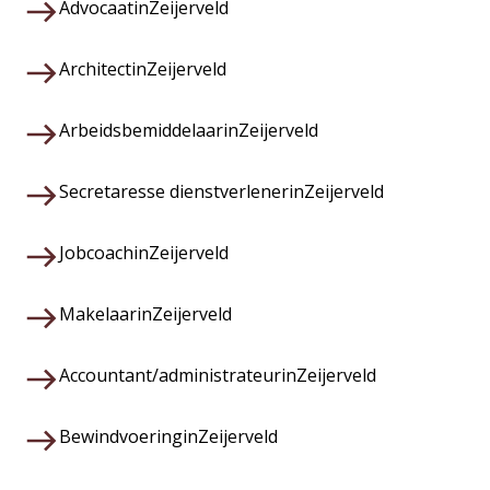
Advocaat
in
Zeijerveld
Architect
in
Zeijerveld
Arbeidsbemiddelaar
in
Zeijerveld
Secretaresse dienstverlener
in
Zeijerveld
Jobcoach
in
Zeijerveld
Makelaar
in
Zeijerveld
Accountant/administrateur
in
Zeijerveld
Bewindvoering
in
Zeijerveld