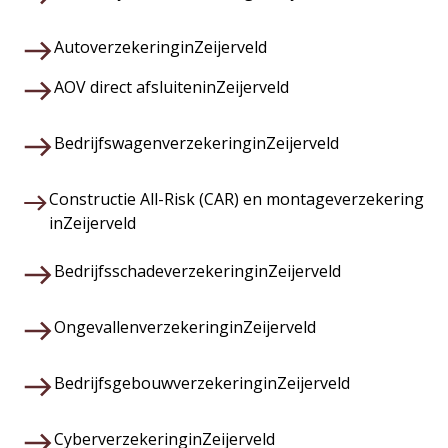
Autoverzekering
in
Zeijerveld
AOV direct afsluiten
in
Zeijerveld
Bedrijfswagenverzekering
in
Zeijerveld
Constructie All-Risk (CAR) en montageverzekering
in
Zeijerveld
Bedrijfsschadeverzekering
in
Zeijerveld
Ongevallenverzekering
in
Zeijerveld
Bedrijfsgebouwverzekering
in
Zeijerveld
Cyberverzekering
in
Zeijerveld