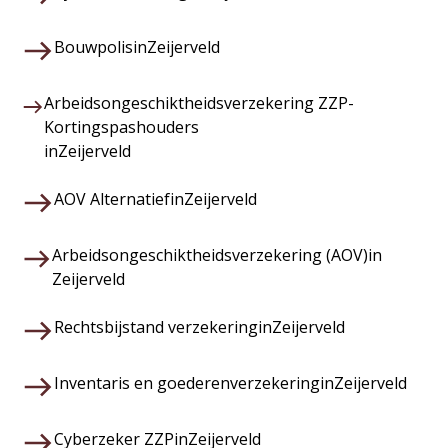
Bouwpolis
in
Zeijerveld
Arbeidsongeschiktheidsverzekering ZZP-
Kortingspashouders
in
Zeijerveld
AOV Alternatief
in
Zeijerveld
Arbeidsongeschiktheidsverzekering (AOV)
in
Zeijerveld
Rechtsbijstand verzekering
in
Zeijerveld
Inventaris en goederenverzekering
in
Zeijerveld
Cyberzeker ZZP
in
Zeijerveld