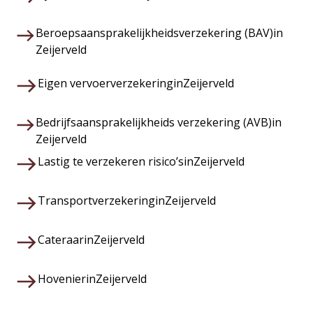
Beroepsaansprakelijkheidsverzekering (BAV)
in
Zeijerveld
Eigen vervoerverzekering
in
Zeijerveld
Bedrijfsaansprakelijkheids verzekering (AVB)
in
Zeijerveld
Lastig te verzekeren risico’s
in
Zeijerveld
Transportverzekering
in
Zeijerveld
Cateraar
in
Zeijerveld
Hovenier
in
Zeijerveld