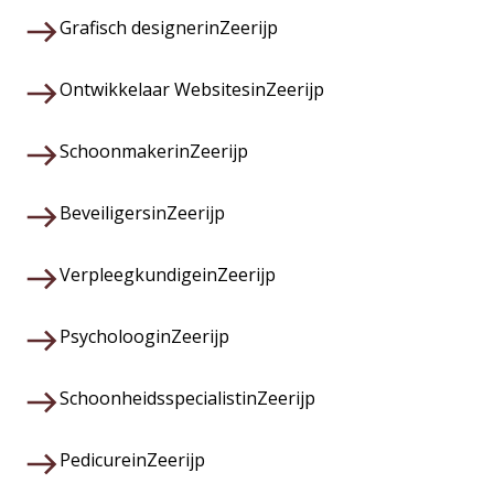
Grafisch designer
in
Zeerijp
Ontwikkelaar Websites
in
Zeerijp
Schoonmaker
in
Zeerijp
Beveiligers
in
Zeerijp
Verpleegkundige
in
Zeerijp
Psycholoog
in
Zeerijp
Schoonheidsspecialist
in
Zeerijp
Pedicure
in
Zeerijp