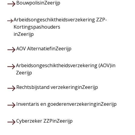
Bouwpolis
in
Zeerijp
Arbeidsongeschiktheidsverzekering ZZP-
Kortingspashouders
in
Zeerijp
AOV Alternatief
in
Zeerijp
Arbeidsongeschiktheidsverzekering (AOV)
in
Zeerijp
Rechtsbijstand verzekering
in
Zeerijp
Inventaris en goederenverzekering
in
Zeerijp
Cyberzeker ZZP
in
Zeerijp