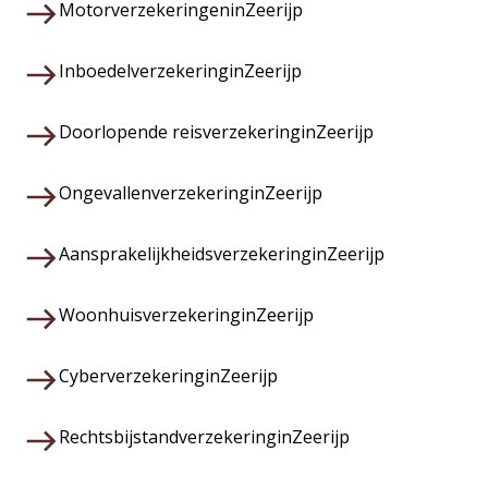
Motorverzekeringen
in
Zeerijp
Inboedelverzekering
in
Zeerijp
Doorlopende reisverzekering
in
Zeerijp
Ongevallenverzekering
in
Zeerijp
Aansprakelijkheidsverzekering
in
Zeerijp
Woonhuisverzekering
in
Zeerijp
Cyberverzekering
in
Zeerijp
Rechtsbijstandverzekering
in
Zeerijp