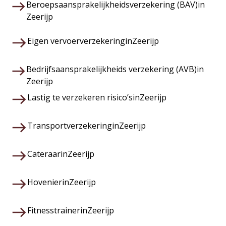
Beroepsaansprakelijkheidsverzekering (BAV)
in
Zeerijp
Eigen vervoerverzekering
in
Zeerijp
Bedrijfsaansprakelijkheids verzekering (AVB)
in
Zeerijp
Lastig te verzekeren risico’s
in
Zeerijp
Transportverzekering
in
Zeerijp
Cateraar
in
Zeerijp
Hovenier
in
Zeerijp
Fitnesstrainer
in
Zeerijp