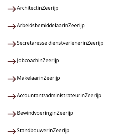
Architect
in
Zeerijp
Arbeidsbemiddelaar
in
Zeerijp
Secretaresse dienstverlener
in
Zeerijp
Jobcoach
in
Zeerijp
Makelaar
in
Zeerijp
Accountant/administrateur
in
Zeerijp
Bewindvoering
in
Zeerijp
Standbouwer
in
Zeerijp