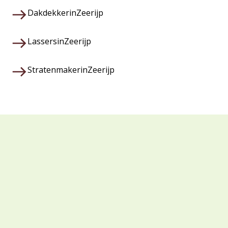
Dakdekker
in
Zeerijp
Lassers
in
Zeerijp
Stratenmaker
in
Zeerijp
Waarom kiezen voor Veza?