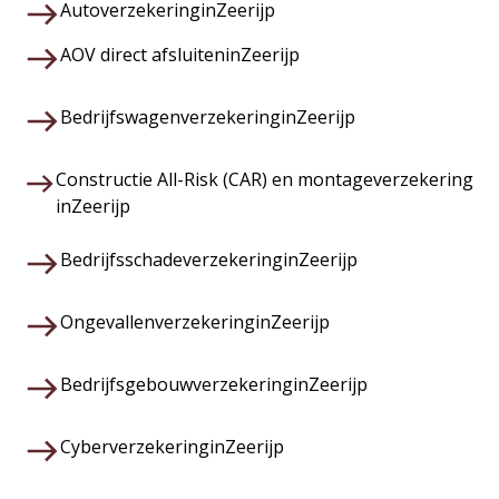
Autoverzekering
in
Zeerijp
AOV direct afsluiten
in
Zeerijp
Bedrijfswagenverzekering
in
Zeerijp
Constructie All-Risk (CAR) en montageverzekering
in
Zeerijp
Bedrijfsschadeverzekering
in
Zeerijp
Ongevallenverzekering
in
Zeerijp
Bedrijfsgebouwverzekering
in
Zeerijp
Cyberverzekering
in
Zeerijp