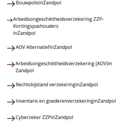
Bouwpolis
in
Zandpol
Arbeidsongeschiktheidsverzekering ZZP-
Kortingspashouders
in
Zandpol
AOV Alternatief
in
Zandpol
Arbeidsongeschiktheidsverzekering (AOV)
in
Zandpol
Rechtsbijstand verzekering
in
Zandpol
Inventaris en goederenverzekering
in
Zandpol
Cyberzeker ZZP
in
Zandpol