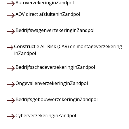
Autoverzekering
in
Zandpol
AOV direct afsluiten
in
Zandpol
Bedrijfswagenverzekering
in
Zandpol
Constructie All-Risk (CAR) en montageverzekering
in
Zandpol
Bedrijfsschadeverzekering
in
Zandpol
Ongevallenverzekering
in
Zandpol
Bedrijfsgebouwverzekering
in
Zandpol
Cyberverzekering
in
Zandpol