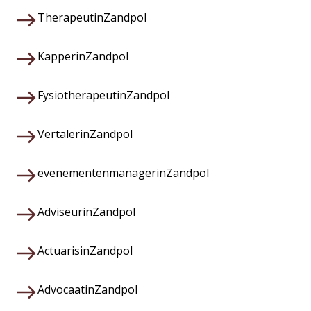
Therapeut
in
Zandpol
Kapper
in
Zandpol
Fysiotherapeut
in
Zandpol
Vertaler
in
Zandpol
evenementenmanager
in
Zandpol
Adviseur
in
Zandpol
Actuaris
in
Zandpol
Advocaat
in
Zandpol