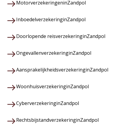
Motorverzekeringen
in
Zandpol
Inboedelverzekering
in
Zandpol
Doorlopende reisverzekering
in
Zandpol
Ongevallenverzekering
in
Zandpol
Aansprakelijkheidsverzekering
in
Zandpol
Woonhuisverzekering
in
Zandpol
Cyberverzekering
in
Zandpol
Rechtsbijstandverzekering
in
Zandpol