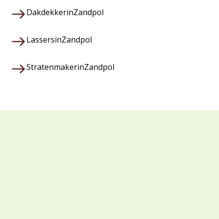
Dakdekker
in
Zandpol
Lassers
in
Zandpol
Stratenmaker
in
Zandpol
Waarom kiezen voor Veza?