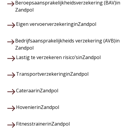
Beroepsaansprakelijkheidsverzekering (BAV)
in
Zandpol
Eigen vervoerverzekering
in
Zandpol
Bedrijfsaansprakelijkheids verzekering (AVB)
in
Zandpol
Lastig te verzekeren risico’s
in
Zandpol
Transportverzekering
in
Zandpol
Cateraar
in
Zandpol
Hovenier
in
Zandpol
Fitnesstrainer
in
Zandpol