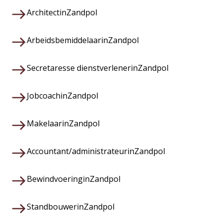
Architect
in
Zandpol
Arbeidsbemiddelaar
in
Zandpol
Secretaresse dienstverlener
in
Zandpol
Jobcoach
in
Zandpol
Makelaar
in
Zandpol
Accountant/administrateur
in
Zandpol
Bewindvoering
in
Zandpol
Standbouwer
in
Zandpol