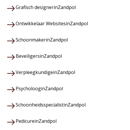
Grafisch designer
in
Zandpol
Ontwikkelaar Websites
in
Zandpol
Schoonmaker
in
Zandpol
Beveiligers
in
Zandpol
Verpleegkundige
in
Zandpol
Psycholoog
in
Zandpol
Schoonheidsspecialist
in
Zandpol
Pedicure
in
Zandpol