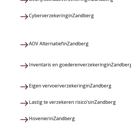
Cyberverzekering
in
Zandberg
AOV Alternatief
in
Zandberg
Inventaris en goederenverzekering
in
Zandber
Eigen vervoerverzekering
in
Zandberg
Lastig te verzekeren risico’s
in
Zandberg
Hovenier
in
Zandberg