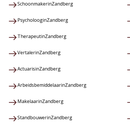
Schoonmaker
in
Zandberg
Psycholoog
in
Zandberg
Therapeut
in
Zandberg
Vertaler
in
Zandberg
Actuaris
in
Zandberg
Arbeidsbemiddelaar
in
Zandberg
Makelaar
in
Zandberg
Standbouwer
in
Zandberg