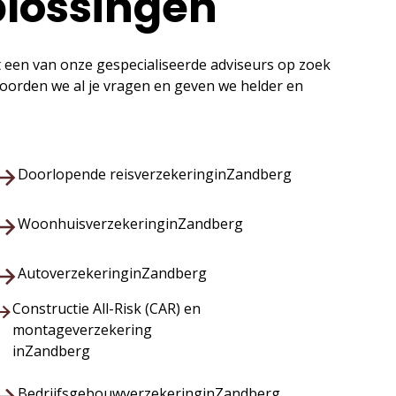
plossingen
t een van onze gespecialiseerde adviseurs op zoek
twoorden we al je vragen en geven we helder en
Doorlopende reisverzekering
in
Zandberg
Woonhuisverzekering
in
Zandberg
Autoverzekering
in
Zandberg
Constructie All-Risk (CAR) en
montageverzekering
in
Zandberg
Bedrijfsgebouwverzekering
in
Zandberg