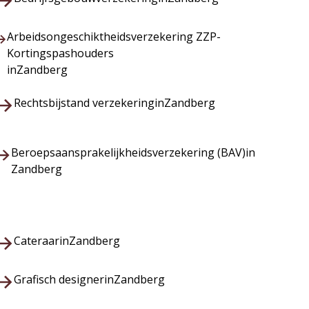
Arbeidsongeschiktheidsverzekering ZZP-
Kortingspashouders
in
Zandberg
Rechtsbijstand verzekering
in
Zandberg
Beroepsaansprakelijkheidsverzekering (BAV)
in
Zandberg
Cateraar
in
Zandberg
Grafisch designer
in
Zandberg