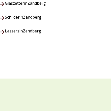
Glaszetter
in
Zandberg
Schilder
in
Zandberg
Lassers
in
Zandberg