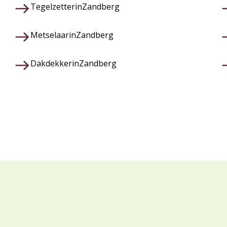
Tegelzetter
in
Zandberg
Metselaar
in
Zandberg
Dakdekker
in
Zandberg