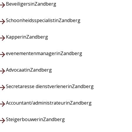
Beveiligers
in
Zandberg
Schoonheidsspecialist
in
Zandberg
Kapper
in
Zandberg
evenementenmanager
in
Zandberg
Advocaat
in
Zandberg
Secretaresse dienstverlener
in
Zandberg
Accountant/administrateur
in
Zandberg
Steigerbouwer
in
Zandberg