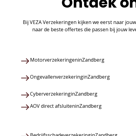
Ontdek on
Bij VEZA Verzekeringen kijken we eerst naar jouw
naar de beste offertes die passen bij jouw le
Motorverzekeringen
in
Zandberg
Ongevallenverzekering
in
Zandberg
Cyberverzekering
in
Zandberg
AOV direct afsluiten
in
Zandberg
Bedrijfsschadeverzekering
in
Zandberg