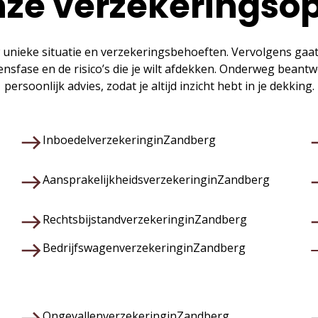
ze verzekeringso
 unieke situatie en verzekeringsbehoeften. Vervolgens gaa
vensfase en de risico’s die je wilt afdekken. Onderweg bean
persoonlijk advies, zodat je altijd inzicht hebt in je dekking.
Inboedelverzekering
in
Zandberg
Aansprakelijkheidsverzekering
in
Zandberg
Rechtsbijstandverzekering
in
Zandberg
Bedrijfswagenverzekering
in
Zandberg
Ongevallenverzekering
in
Zandberg