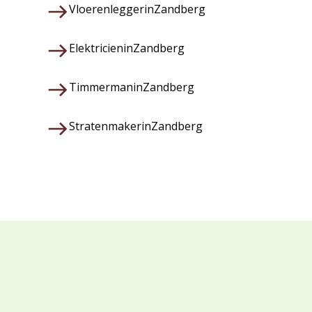
Vloerenlegger
in
Zandberg
Elektricien
in
Zandberg
Timmerman
in
Zandberg
Stratenmaker
in
Zandberg