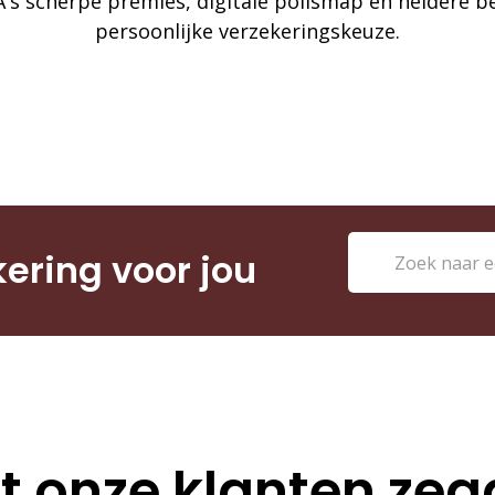
A's scherpe premies, digitale polismap en heldere be
persoonlijke verzekeringskeuze.
kering voor jou
 onze klanten ze