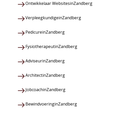
Ontwikkelaar Websites
in
Zandberg
Verpleegkundige
in
Zandberg
Pedicure
in
Zandberg
Fysiotherapeut
in
Zandberg
Adviseur
in
Zandberg
Architect
in
Zandberg
Jobcoach
in
Zandberg
Bewindvoering
in
Zandberg