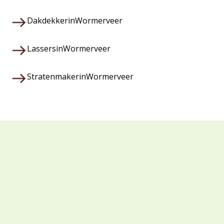
Dakdekker
in
Wormerveer
Lassers
in
Wormerveer
Stratenmaker
in
Wormerveer
Waarom kiezen voor Veza?