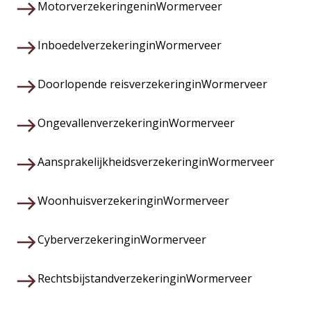
Motorverzekeringen
in
Wormerveer
Inboedelverzekering
in
Wormerveer
Doorlopende reisverzekering
in
Wormerveer
Ongevallenverzekering
in
Wormerveer
Aansprakelijkheidsverzekering
in
Wormerveer
Woonhuisverzekering
in
Wormerveer
Cyberverzekering
in
Wormerveer
Rechtsbijstandverzekering
in
Wormerveer