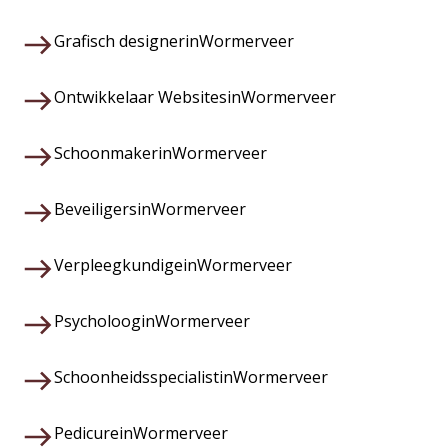
Grafisch designer
in
Wormerveer
Ontwikkelaar Websites
in
Wormerveer
Schoonmaker
in
Wormerveer
Beveiligers
in
Wormerveer
Verpleegkundige
in
Wormerveer
Psycholoog
in
Wormerveer
Schoonheidsspecialist
in
Wormerveer
Pedicure
in
Wormerveer