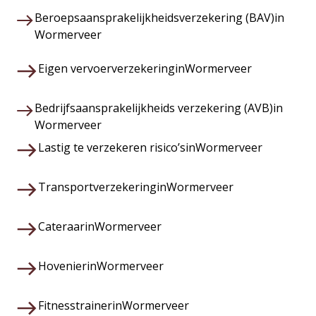
Beroepsaansprakelijkheidsverzekering (BAV)
in
Wormerveer
Eigen vervoerverzekering
in
Wormerveer
Bedrijfsaansprakelijkheids verzekering (AVB)
in
Wormerveer
Lastig te verzekeren risico’s
in
Wormerveer
Transportverzekering
in
Wormerveer
Cateraar
in
Wormerveer
Hovenier
in
Wormerveer
Fitnesstrainer
in
Wormerveer