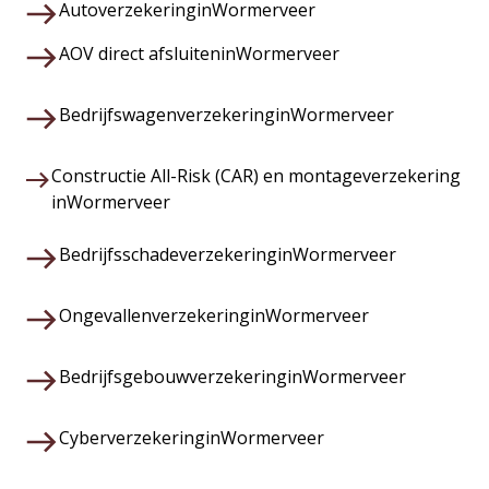
Autoverzekering
in
Wormerveer
AOV direct afsluiten
in
Wormerveer
Bedrijfswagenverzekering
in
Wormerveer
Constructie All-Risk (CAR) en montageverzekering
in
Wormerveer
Bedrijfsschadeverzekering
in
Wormerveer
Ongevallenverzekering
in
Wormerveer
Bedrijfsgebouwverzekering
in
Wormerveer
Cyberverzekering
in
Wormerveer