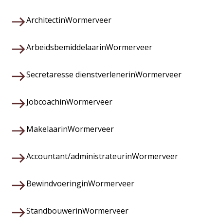
Architect
in
Wormerveer
Arbeidsbemiddelaar
in
Wormerveer
Secretaresse dienstverlener
in
Wormerveer
Jobcoach
in
Wormerveer
Makelaar
in
Wormerveer
Accountant/administrateur
in
Wormerveer
Bewindvoering
in
Wormerveer
Standbouwer
in
Wormerveer