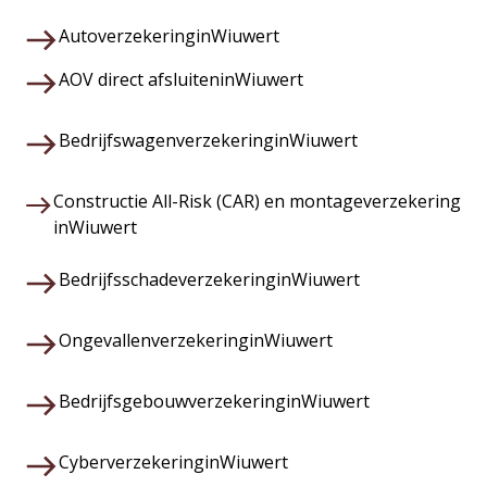
Autoverzekering
in
Wiuwert
AOV direct afsluiten
in
Wiuwert
Bedrijfswagenverzekering
in
Wiuwert
Constructie All-Risk (CAR) en montageverzekering
in
Wiuwert
Bedrijfsschadeverzekering
in
Wiuwert
Ongevallenverzekering
in
Wiuwert
Bedrijfsgebouwverzekering
in
Wiuwert
Cyberverzekering
in
Wiuwert