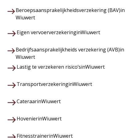
Beroepsaansprakelijkheidsverzekering (BAV)
in
Wiuwert
Eigen vervoerverzekering
in
Wiuwert
Bedrijfsaansprakelijkheids verzekering (AVB)
in
Wiuwert
Lastig te verzekeren risico’s
in
Wiuwert
Transportverzekering
in
Wiuwert
Cateraar
in
Wiuwert
Hovenier
in
Wiuwert
Fitnesstrainer
in
Wiuwert