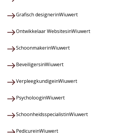
Grafisch designer
in
Wiuwert
Ontwikkelaar Websites
in
Wiuwert
Schoonmaker
in
Wiuwert
Beveiligers
in
Wiuwert
Verpleegkundige
in
Wiuwert
Psycholoog
in
Wiuwert
Schoonheidsspecialist
in
Wiuwert
Pedicure
in
Wiuwert