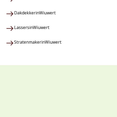
Dakdekker
in
Wiuwert
Lassers
in
Wiuwert
Stratenmaker
in
Wiuwert
Waarom kiezen voor Veza?