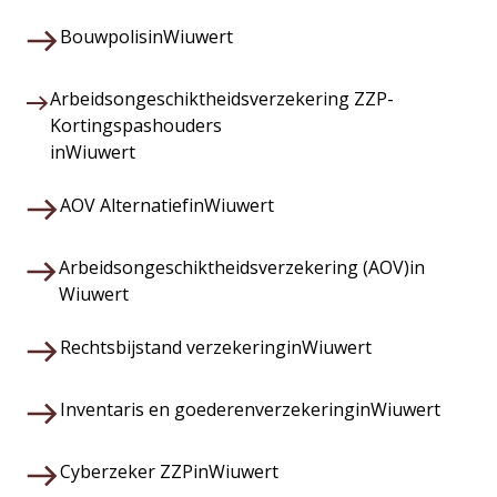
Bouwpolis
in
Wiuwert
Arbeidsongeschiktheidsverzekering ZZP-
Kortingspashouders
in
Wiuwert
AOV Alternatief
in
Wiuwert
Arbeidsongeschiktheidsverzekering (AOV)
in
Wiuwert
Rechtsbijstand verzekering
in
Wiuwert
Inventaris en goederenverzekering
in
Wiuwert
Cyberzeker ZZP
in
Wiuwert