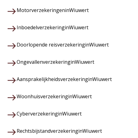
Motorverzekeringen
in
Wiuwert
Inboedelverzekering
in
Wiuwert
Doorlopende reisverzekering
in
Wiuwert
Ongevallenverzekering
in
Wiuwert
Aansprakelijkheidsverzekering
in
Wiuwert
Woonhuisverzekering
in
Wiuwert
Cyberverzekering
in
Wiuwert
Rechtsbijstandverzekering
in
Wiuwert