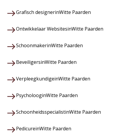
Grafisch designer
in
Witte Paarden
Ontwikkelaar Websites
in
Witte Paarden
Schoonmaker
in
Witte Paarden
Beveiligers
in
Witte Paarden
Verpleegkundige
in
Witte Paarden
Psycholoog
in
Witte Paarden
Schoonheidsspecialist
in
Witte Paarden
Pedicure
in
Witte Paarden