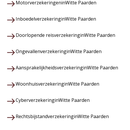
Motorverzekeringen
in
Witte Paarden
Inboedelverzekering
in
Witte Paarden
Doorlopende reisverzekering
in
Witte Paarden
Ongevallenverzekering
in
Witte Paarden
Aansprakelijkheidsverzekering
in
Witte Paarden
Woonhuisverzekering
in
Witte Paarden
Cyberverzekering
in
Witte Paarden
Rechtsbijstandverzekering
in
Witte Paarden