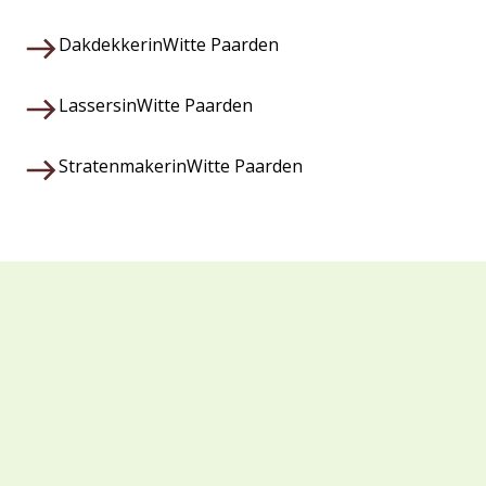
Dakdekker
in
Witte Paarden
Lassers
in
Witte Paarden
Stratenmaker
in
Witte Paarden
Waarom kiezen voor Veza?