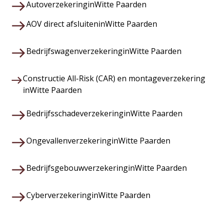
Autoverzekering
in
Witte Paarden
AOV direct afsluiten
in
Witte Paarden
Bedrijfswagenverzekering
in
Witte Paarden
Constructie All-Risk (CAR) en montageverzekering
in
Witte Paarden
Bedrijfsschadeverzekering
in
Witte Paarden
Ongevallenverzekering
in
Witte Paarden
Bedrijfsgebouwverzekering
in
Witte Paarden
Cyberverzekering
in
Witte Paarden