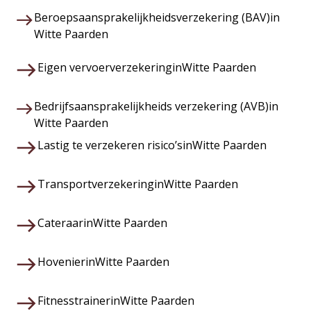
Beroepsaansprakelijkheidsverzekering (BAV)
in
Witte Paarden
Eigen vervoerverzekering
in
Witte Paarden
Bedrijfsaansprakelijkheids verzekering (AVB)
in
Witte Paarden
Lastig te verzekeren risico’s
in
Witte Paarden
Transportverzekering
in
Witte Paarden
Cateraar
in
Witte Paarden
Hovenier
in
Witte Paarden
Fitnesstrainer
in
Witte Paarden