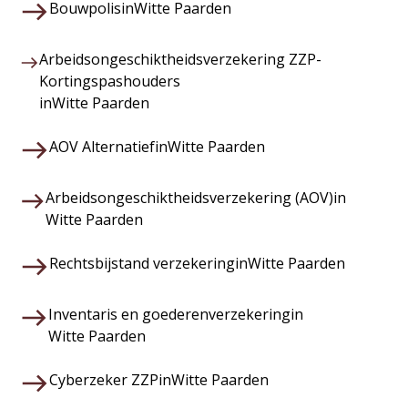
Bouwpolis
in
Witte Paarden
Arbeidsongeschiktheidsverzekering ZZP-
Kortingspashouders
in
Witte Paarden
AOV Alternatief
in
Witte Paarden
Arbeidsongeschiktheidsverzekering (AOV)
in
Witte Paarden
Rechtsbijstand verzekering
in
Witte Paarden
Inventaris en goederenverzekering
in
Witte Paarden
Cyberzeker ZZP
in
Witte Paarden